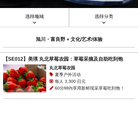
选择地域
选择分类
旭川・富良野 + 文化/艺术/体验
【SE012】美瑛 丸北草莓农园：草莓采摘及自助吃到饱
丸北草莓农园
夏季户外活动
每人 3,300 日元
60分钟内享用新鲜现采草莓吃到饱！