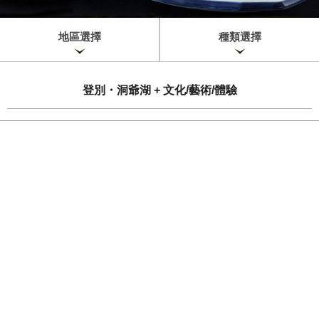
地區選擇
種類選擇
登別・洞爺湖 + 文化/藝術/體驗