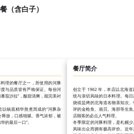
餐（含白子）
餐厅简介
豚料理的餐厅之一，所使用的河豚
鲜度与品质皆有严格保证。每份河
创立于 1962 年，本店以北
醋番茄沙拉”，酸甜清爽，能完美衬
统与亲切风味的日本料理。每日
烧或盐烤的北海道名物喜知次、
尝以锅底精华熬煮而成的“河豚杂
评的金枪鱼、扇贝、海胆等生鱼
全释放，口感细腻、香气浓郁，被
店顾客的必点人气料理。
精华的最后一口”。
冬季限定的河豚料理，是札幌少
风味出众而拥有极高评价。近年