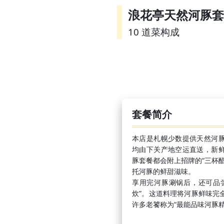
浪花亭天然河豚套
10 道菜构成
套餐简介
本店是札幌少数提供天然河
均由下关产地空运直送，新
豚套餐都会附上招牌的“三杯
托河豚的鲜甜滋味。
享用完河豚涮锅后，还可品
炊”。这道料理将河豚鲜味完
许多老饕称为“最能品味河豚