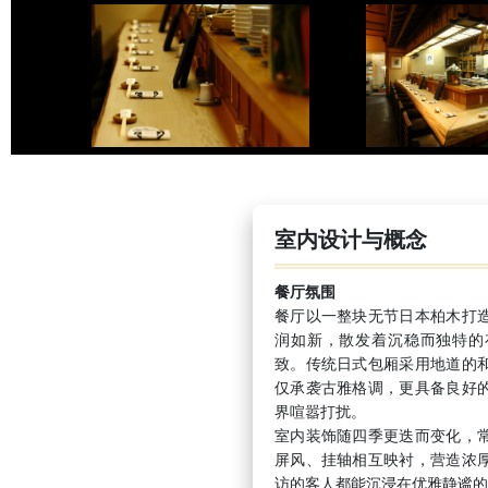
室内设计与概念
餐厅氛围
餐厅以一整块无节日本柏木打
润如新，散发着沉稳而独特的
致。传统日式包厢采用地道的
仅承袭古雅格调，更具备良好
界喧嚣打扰。
室内装饰随四季更迭而变化，
屏风、挂轴相互映衬，营造浓
访的客人都能沉浸在优雅静谧的