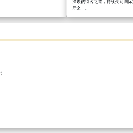
温暖的待客之道，持续受到国际
厅之一。
片）
）