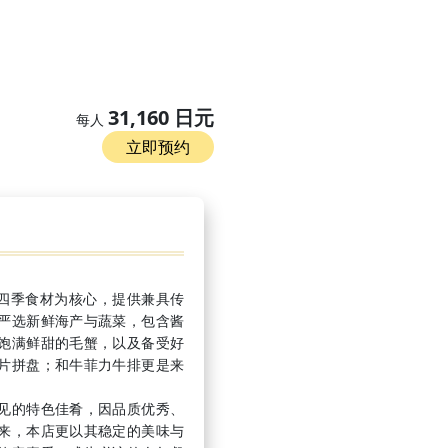
31,160 日元
每人
立即预约
海道四季食材为核心，提供兼具传
严选新鲜海产与蔬菜，包含酱
饱满鲜甜的毛蟹，以及备受好
片拼盘；和牛菲力牛排更是来
见的特色佳肴，因品质优秀、
来，本店更以其稳定的美味与