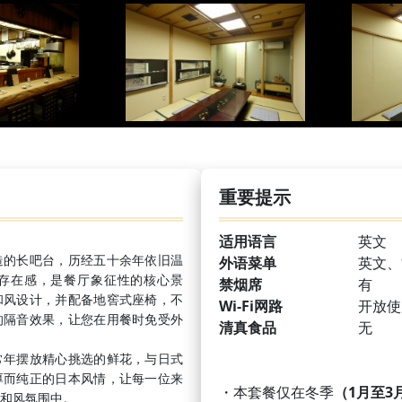
重要提示
适用语言
英文
造的长吧台，历经五十余年依旧温
外语菜单
英文、
存在感，是餐厅象征性的核心景
禁烟席
有
和风设计，并配备地窖式座椅，不
Wi-Fi网路
开放使
的隔音效果，让您在用餐时免受外
清真食品
无
常年摆放精心挑选的鲜花，与日式
厚而纯正的日本风情，让每一位来
・本套餐仅在冬季
（1月至3
和风氛围中。