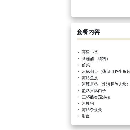
套餐内容
・ 开胃小菜
・ 番茄醋（调料）
・ 前菜
・ 河豚刺身（薄切河豚生鱼
・ 河豚鱼皮
・ 河豚唐扬（炸河豚鱼肉块
・ 盐烤河豚白子
・ 三杯醋番茄沙拉
・ 河豚锅
・ 河豚杂炊粥
・ 甜点