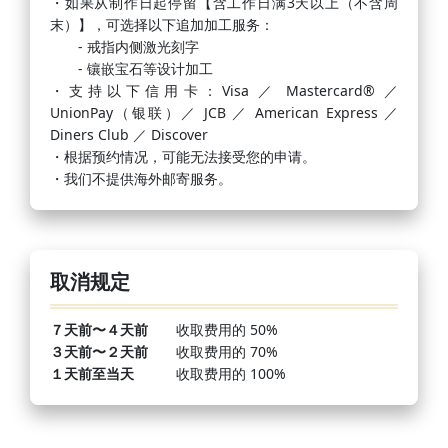
・如果从制作日起停留【含工作日满3天以上（不含周
末）】，可选择以下追加加工服务：
- 戒指内侧激光刻字
- 镶嵌宝石等设计加工
・支持以下信用卡：Visa ／ Mastercard® ／
UnionPay（银联）／ JCB ／ American Express ／
Diners Club ／ Discover
・根据预约情况，可能无法接受您的申请。
・我们不提供海外邮寄服务。
取消规定
７天前〜４天前
收取费用的 50%
３天前〜２天前
收取费用的 70%
１天前至当天
收取费用的 100%