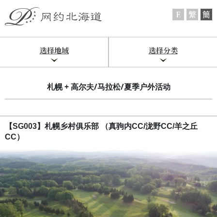
选择地域
选择分类
札幌 + 高尔夫/马拉松/夏季户外活动
【SG003】札幌乡村俱乐部 （真驹内CC/泷野CC/羊之丘
CC）