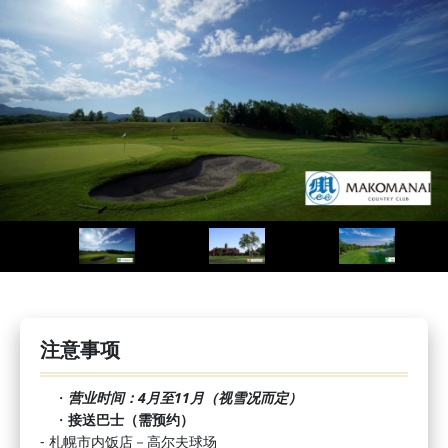
注意事项
・
营业时间：4月至11月（视雪况而定）
・
接送巴士（需预约）
- 札幌市内饭店－高尔夫球场